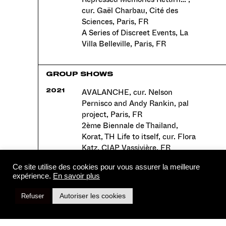
cur. Gaël Charbau, Cité des
Sciences, Paris, FR
A Series of Discreet Events, La
Villa Belleville, Paris, FR
GROUP SHOWS
AVALANCHE, cur. Nelson
2021
Pernisco and Andy Rankin, pal
project, Paris, FR
2ème Biennale de Thailand,
Korat, TH Life to itself, cur. Flora
Katz, CIAP Vassivière, FR
La Mer Imaginaire, cur. Chris
Ce site utilise des cookies pour vous assurer la meilleure
Sharp, Fondation Carmignac, FR
expérience.
En savoir plus
La Vitrine, FRAC ile de France,
FR
Autoriser les cookies
Refuser
A sunless future?, Mor
Charpentier, Paris, FR