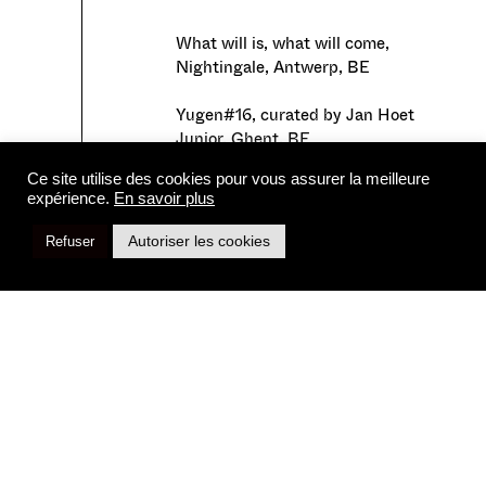
What will is, what will come,
Nightingale, Antwerp, BE
Yugen#16, curated by Jan Hoet
Junior, Ghent, BE
Ce site utilise des cookies pour vous assurer la meilleure
Nomadic Mountains, Schunck,
expérience.
En savoir plus
Heerlen, NL
Autoriser les cookies
Refuser
Kunstvijver, Boechout, BE
Kunstkastelenroute Collateral
Event, Zottegem, BE
Nothing But Good, Park, Tilburg,
NL
Wintersalon, Gallery Modulart,
2017